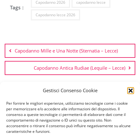
Capodanno 2026
capodanno lecce
Tags :
Capodanno lecce 2026
Navigazione
articoli
Capodanno Mille e Una Notte (Sternatia – Lecce)
Capodanno Antica Rudiae (Lequile – Lecce)
Gestisci Consenso Cookie
Per fornire le migliori esperienze, utilizziamo tecnologie come i cookie
per memorizzare e/o accedere alle informazioni del dispositivo. Il
consenso a queste tecnologie ci permetterà di elaborare dati come il
comportamento di navigazione o ID unici su questo sito. Non
Antica Rudiae
Capodanno a Lecce
acconsentire o ritirare il consenso può influire negativamente su alcune
Capodanno Uay Lecce
Cenone Sangiorgio Resort
caratteristiche e funzioni.
Chiostro
Contatti