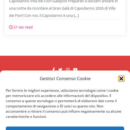
Capodanno Villa dei Fiori Gallipoli! Preparati a lasciarti andare in
una notte da ricordare al Gran Galà di Capodanno 2026 di Villa
dei Fiori! Con noi, il Capodanno è una […]
21 sec read
Gestisci Consenso Cookie
Antica Rudiae
Capodanno a Lecce
Capodanno Uay Lecce
Cenone Sangiorgio Resort
Per fornire le migliori esperienze, utilizziamo tecnologie come i cookie
per memorizzare e/o accedere alle informazioni del dispositivo. Il
Chiostro
Contatti
consenso a queste tecnologie ci permetterà di elaborare dati come il
Dove festeggiare il Capodanno 2026 a Lecce?
Ginkò
comportamento di navigazione o ID unici su questo sito. Non
acconsentire o ritirare il consenso può influire negativamente su alcune
Home
Menù Cenone Antica Rudiae (Lecce)
caratteristiche e funzioni.
Menu Cenone Grand Hotel Tiziano
Menù Cenone Mille e Una Notte