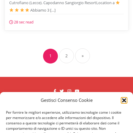
Cutrofiano (Lecce). Capodanno Sangiorgio ResortLocation a
Abbiamo 3 […]
28 sec read
Paginazione
degli
1
2
»
articoli
Gestisci Consenso Cookie
Antica Rudiae
Capodanno a Lecce
Capodanno Uay Lecce
Cenone Sangiorgio Resort
Per fornire le migliori esperienze, utilizziamo tecnologie come i cookie
per memorizzare e/o accedere alle informazioni del dispositivo. Il
Chiostro
Contatti
consenso a queste tecnologie ci permetterà di elaborare dati come il
Dove festeggiare il Capodanno 2026 a Lecce?
Ginkò
comportamento di navigazione o ID unici su questo sito. Non