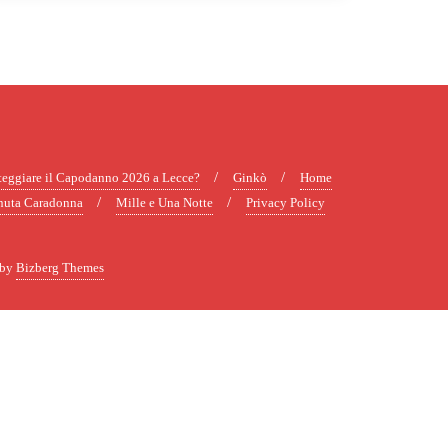
teggiare il Capodanno 2026 a Lecce?
Ginkò
Home
uta Caradonna
Mille e Una Notte
Privacy Policy
 by
Bizberg Themes