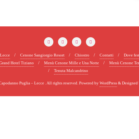
Lecce
Cenone Sangiorgio Resort
Chiostro
Contatti
Dove fes
rand Hotel Tiziano
Menù Cenone Mille e Una Notte
Menù Cenone Ten
Tenuta Malcandrino
podanno Puglia – Lecce . All rights reserved.
Powered by
WordPress
&
Designed