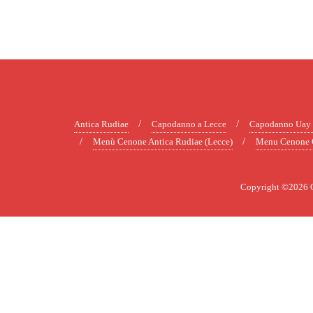
Antica Rudiae
Capodanno a Lecce
Capodanno Uay 
Menù Cenone Antica Rudiae (Lecce)
Menu Cenone G
Copyright ©2026 Ca