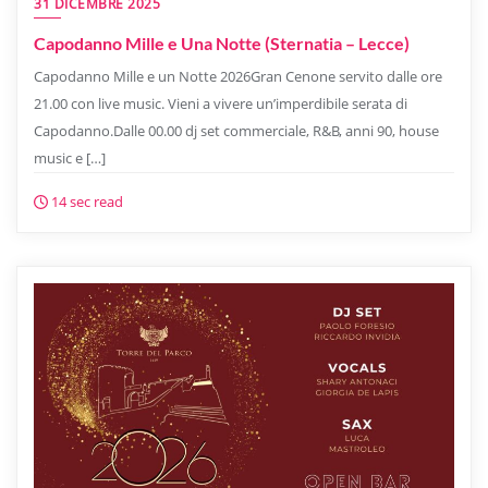
31 DICEMBRE 2025
Capodanno Mille e Una Notte (Sternatia – Lecce)
Capodanno Mille e un Notte 2026Gran Cenone servito dalle ore
21.00 con live music. Vieni a vivere un’imperdibile serata di
Capodanno.Dalle 00.00 dj set commerciale, R&B, anni 90, house
music e […]
14 sec read